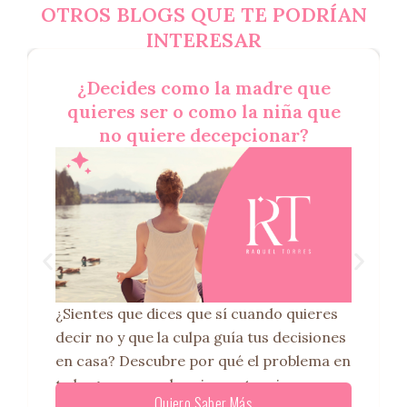
OTROS BLOGS QUE TE PODRÍAN
INTERESAR
¿Decides como la madre que
El
quieres ser o como la niña que
e
no quiere decepcionar?
co
¿Sientes que dices que sí cuando quieres
¿Sie
decir no y que la culpa guía tus decisiones
el c
en casa? Descubre por qué el problema en
trav
tu hogar no son las circunstancias,
Celi
Quiero Saber Más