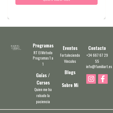
Programas
Eventos
Contacto
RT El Método
Fortaleciendo
+34 667 67 29
Programas 1 a
Vínculos
55
1
info@familiart.es
Blogs
Guías /
I
F
Cursos
n
a
Sobre Mi
s
c
Quien me ha
robado la
t
e
paciencia
a
b
g
o