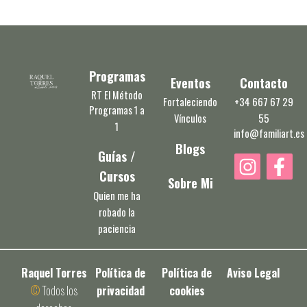
Programas
Eventos
Contacto
RT El Método
Fortaleciendo
+34 667 67 29
Programas 1 a
Vínculos
55
1
info@familiart.es
Blogs
Guías /
I
F
Cursos
n
a
Sobre Mi
s
c
Quien me ha
robado la
t
e
paciencia
a
b
g
o
r
o
Raquel Torres
Política de
Política de
Aviso Legal
a
k
©
Todos los
privacidad
cookies