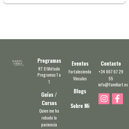
Programas
Eventos
Contacto
RT El Método
Fortaleciendo
+34 667 67 29
Programas 1 a
Vínculos
55
1
info@familiart.es
Blogs
Guías /
I
F
Cursos
n
a
Sobre Mi
s
c
Quien me ha
robado la
t
e
paciencia
a
b