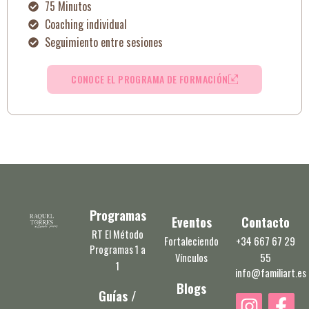
75 Minutos
Coaching individual
Seguimiento entre sesiones
CONOCE EL PROGRAMA DE FORMACIÓN
Programas
Eventos
Contacto
RT El Método
Fortaleciendo
+34 667 67 29
Programas 1 a
Vínculos
55
1
info@familiart.es
Blogs
Guías /
I
F