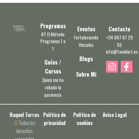
Programas
Eventos
Contacto
RT El Método
Fortaleciendo
+34 667 67 29
Programas 1 a
Vínculos
55
1
info@familiart.es
Blogs
Guías /
I
F
Cursos
n
a
Sobre Mi
s
c
Quien me ha
robado la
t
e
paciencia
a
b
g
o
r
o
Raquel Torres
Política de
Política de
Aviso Legal
a
k
©
Todos los
privacidad
cookies
m
-
derechos