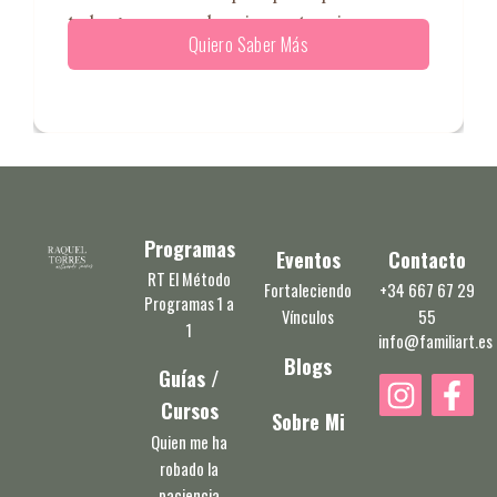
tu hogar no son las circunstancias,
Quiero Saber Más
Programas
Eventos
Contacto
RT El Método
Fortaleciendo
+34 667 67 29
Programas 1 a
Vínculos
55
1
info@familiart.es
Blogs
Guías /
I
F
Cursos
n
a
Sobre Mi
s
c
Quien me ha
robado la
t
e
paciencia