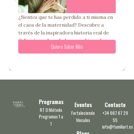
¿Sientes que te has perdido a ti misma en
el caos de la maternidad? Descubre a
través de la inspiradora historia real de
Celia cómo el verdadero cambio en la
Quiero Saber Más
Programas
Eventos
Contacto
RT El Método
Fortaleciendo
+34 667 67 29
Programas 1 a
Vínculos
55
1
info@familiart.es
Blogs