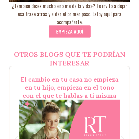
¿También dices mucho «no me da la vida»? Te invito a dejar
esa frase atrás y a dar el primer paso. Estoy aquí para
acompañarte.
EMPIEZA AQUÍ
OTROS BLOGS QUE TE PODRÍAN
INTERESAR
El cambio en tu casa no empieza
en tu hijo, empieza en el tono
con el que te hablas a ti misma