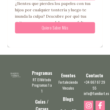
¿Sientes que pierdes los papeles con tus
hijos por cualquier tontería y luego te
inunda la culpa? Descubre por qué tus
gritos en casa no se deben a una falta
Quiero Saber Más
Programas
Eventos
Contacto
RT El Método
Fortaleciendo
+34 667 67 29
Programas 1 a
Vínculos
55
1
info@familiart.es
Blogs
Guías /
I
F
Cursos