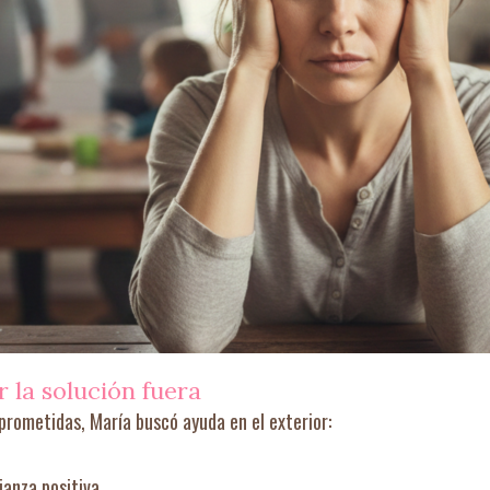
r la solución fuera
ometidas, María buscó ayuda en el exterior:
ianza positiva.