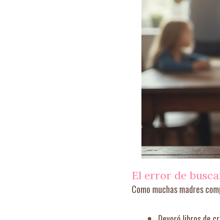
El error de busca
Como muchas madres compr
Devoró libros de cr