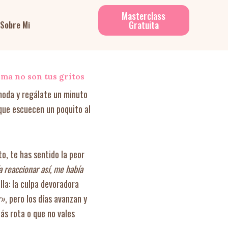
Masterclass
Gratuita
Sobre Mi
ma no son tus gritos
moda y regálate un minuto
que escuecen un poquito al
o, te has sentido la peor
 reaccionar así, me había
lla: la culpa devoradora
r»
, pero los días avanzan y
tás rota o que no vales