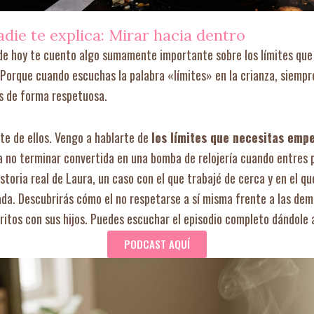
adie te explica: Mirar hacia dentro
 de hoy te cuento algo sumamente importante sobre los límites que 
. Porque cuando escuchas la palabra «límites» en la crianza, siemp
os de forma respetuosa.
te de ellos. Vengo a hablarte de
los límites que necesitas emp
 no terminar convertida en una bomba de relojería cuando entres p
storia real de Laura, un caso con el que trabajé de cerca y en el q
ada. Descubrirás cómo el no respetarse a sí misma frente a las dem
ritos con sus hijos. Puedes escuchar el episodio completo dándole a
PODCAST AQUÍ