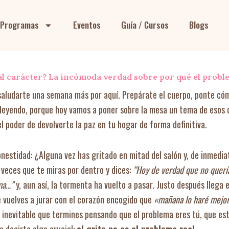
Programas
Eventos
Guía / Cursos
Blogs
al carácter? La incómoda verdad sobre por qué el proble
 saludarte una semana más por aquí. Prepárate el cuerpo, ponte có
 leyendo, porque hoy vamos a poner sobre la mesa un tema de esos 
el poder de devolverte la paz en tu hogar de forma definitiva.
nestidad: ¿Alguna vez has gritado en mitad del salón y, de inmediat
veces que te miras por dentro y dices:
“Hoy de verdad que no quería
ma…”
y, aun así, la tormenta ha vuelto a pasar. Justo después llega e
 vuelves a jurar con el corazón encogido que
«mañana lo haré mejo
 es inevitable que termines pensando que el problema eres tú, que es