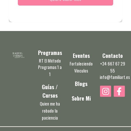
Programas
Eventos
Contacto
RT El Método
Fortaleciendo
+34 667 67 29
Programas 1 a
Vínculos
55
1
info@familiart.es
Blogs
Guías /
I
F
Cursos
n
a
Sobre Mi
s
c
Quien me ha
robado la
t
e
paciencia
a
b
g
o