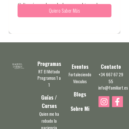
Celia cómo el verdadero cambio en la
Quiero Saber Más
Programas
Eventos
Contacto
RT El Método
Fortaleciendo
+34 667 67 29
Programas 1 a
Vínculos
55
1
info@familiart.es
Blogs
Guías /
I
F
Cursos
n
a
Sobre Mi
s
c
Quien me ha
robado la
t
e
paciencia